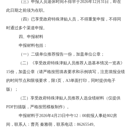
（三）
申报人员退休时间不得早于
2026年12月31日，即在
此日期之前须为在职。
（四）
已享受政府特殊津贴人员，不得重复申报，不得同
时通过多个渠道申报。
四
、
申报材料
申报材料包括：
（一）
二级单位推荐报告一份，加盖单位公章；
（
二）
《享受政府特殊津贴人员推荐人选基本情况一览表》
1
5
份
，
加盖公章（
请严格按照填表要求和示例填写，注意填报业绩
的时间节点和限项要求，
限
1页，A3单面打印，同时提供电子
版）
；
（
三）享受政府特殊津贴人员推荐人选业绩材料
（
仅提供
PDF扫描版，
严格按照模板制作）。
申报材料
于2026年4月23日中午12：00前报人事处802房
间，联系人：曹亮 秦雅萌，联系电话：86265549。