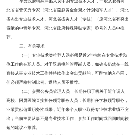
享受政府特殊津贴人员中的专业技术人才，一般从获得河
北省省管优秀专家
（
河北省燕赵黄金台聚才计划领军人才
）
、河北
省杰出专业技术人才、河北省拔尖人才
（
专技
）（
原河北省有突出
贡献的中青年专家、河北省政府特殊津贴专家
）
称号的人员中推
荐。
三
、有关要求
（
一）
专业技术类推荐人选必须是近
5年持续在专业技术岗
位工作的在职人员。对于双肩挑的管理岗人员，如确实仍然在一线
直接从事专业技术工作并持续作出突出贡献的，可酌情纳入范围，
但必须严格控制比例。返聘人员不推荐。
（二）
参照公务员管理人员
；
长期任职于机关于近年调入
高校、附属医院直接担任领导职务人员
；
长期担任学校领导职务，
业绩贡献偏重职务性成果，近年来个人职业取得专业技术业绩不突
出
；
当前主要从事不是专业技术工作
；
参加工作时间或回国时间较
短的建议不推荐。